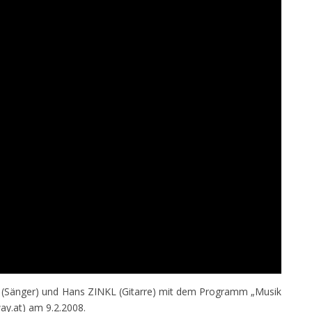
T (Sänger) und Hans ZINKL (Gitarre) mit dem Programm „Musik
ay.at) am 9.2.2008.