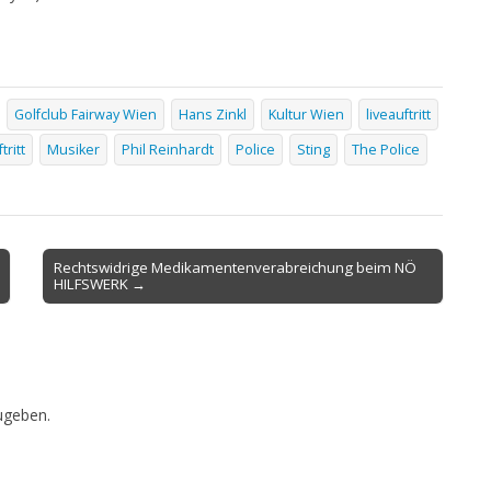
Golfclub Fairway Wien
Hans Zinkl
Kultur Wien
liveauftritt
tritt
Musiker
Phil Reinhardt
Police
Sting
The Police
Rechtswidrige Medikamentenverabreichung beim NÖ
HILFSWERK →
ugeben.