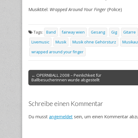
Musiktitel:
Wrapped Around Your Finger
(Police)
Tags:
Band
fairway wien
Gesang
Gig
Gitarre
Livemusic
Musik
Musik ohne Gehörsturz
Musikauf
wrapped around your finger
Post
← OPERNBALL 2008 – Peinlichkeit für
Ballbesucherinnen wurde abgestellt
navigation
Schreibe einen Kommentar
Du musst
angemeldet
sein, um einen Kommentar abz