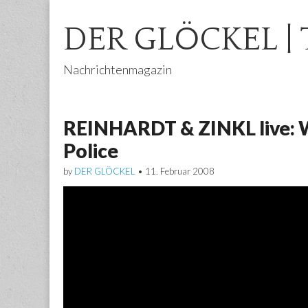
DER GLÖCKEL | 
Nachrichtenmagazin
Main
Skip
menu
to
REINHARDT & ZINKL live: 
content
Police
by
DER GLÖCKEL
•
11. Februar 2008