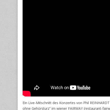
Ein Live-Mitschnitt des Konzertes von Phil REINHARD
ohne Gehörsturz“ im wiener FAIRWAY (restaurant-fairw