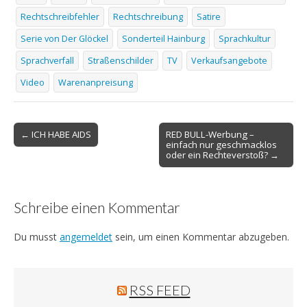
Rechtschreibfehler
Rechtschreibung
Satire
Serie von Der Glöckel
Sonderteil Hainburg
Sprachkultur
Sprachverfall
Straßenschilder
TV
Verkaufsangebote
Video
Warenanpreisung
Post
← ICH HABE AIDS
RED BULL-Werbung –
einfach nur geschmacklos
navigation
oder ein Rechteverstoß? →
Schreibe einen Kommentar
Du musst
angemeldet
sein, um einen Kommentar abzugeben.
RSS FEED