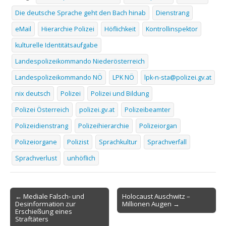
Die deutsche Sprache geht den Bach hinab
Dienstrang
eMail
Hierarchie Polizei
Höflichkeit
Kontrollinspektor
kulturelle Identitätsaufgabe
Landespolizeikommando Niederösterreich
Landespolizeikommando NÖ
LPK NÖ
lpk-n-sta@polizei.gv.at
nix deutsch
Polizei
Polizei und Bildung
Polizei Österreich
polizei.gv.at
Polizeibeamter
Polizeidienstrang
Polizeihierarchie
Polizeiorgan
Polizeiorgane
Polizist
Sprachkultur
Sprachverfall
Sprachverlust
unhöflich
Post
← Mediale Falsch- und
Holocaust Auschwitz –
Desinformation zur
Millionen Augen →
navigation
Erschießung eines
Straftäters