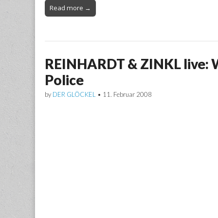
Read more →
REINHARDT & ZINKL live: 
Police
by
DER GLÖCKEL
•
11. Februar 2008