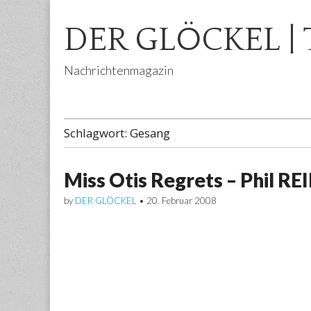
DER GLÖCKEL | 
Nachrichtenmagazin
Main
Skip
menu
to
Schlagwort:
Gesang
content
Miss Otis Regrets – Phil R
by
DER GLÖCKEL
•
20. Februar 2008