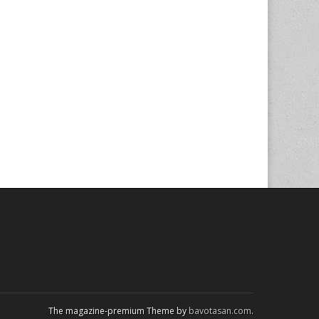
The magazine-premium Theme by
bavotasan.com
.