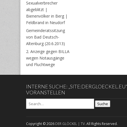
Sexualverbrecher
abgeblitzt |
Bienenvölker in Berg |
Feldbrand in Neudorf
Gemeinderatssitzung
von Bad Deutsch-
Altenburg (20.6.2013)
2. Anzeige gegen BILLA
wegen Notausgänge
und Fluchtwege
INTERNE SUCHE: „SITE:DERGLOECKEL.EU
VORANSTELLEN
Suche
Copyright © 2026
DER GLÖCKEL | TV
. All Rights Reserved.