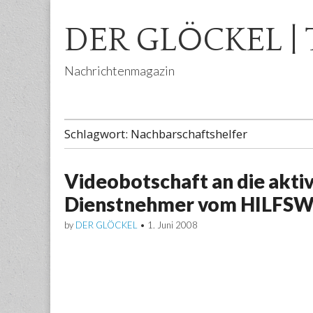
DER GLÖCKEL | 
Nachrichtenmagazin
Main
Skip
menu
to
Schlagwort:
Nachbarschaftshelfer
content
Videobotschaft an die akti
Dienstnehmer vom HILFS
by
DER GLÖCKEL
•
1. Juni 2008